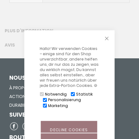
PLUS D’INFORMATION
CLOSE COOKIE
AVIS
Hallo! Wir verwenden Cookies
– einige sind für den Shop
unverzichtbar, andere helfen
uns, dir nur das zu zeigen, was
du wirklich magst. Du kannst
alles selbst einstellen… aber
NOUS DONNONS UNE VIE
wir freuen uns natürlich über
jede Extra-Portion Cookies. 🍪
À PROPOS DE NOUS
Notwendig
Statistik
ACTION "FOURRER NEZ"
Personalisierung
DURABILITÉ
Marketing
SUIVEZ-NOUS SUR
DECLINE COOKIES
BOUTIQUE POUR SAGES-FEMMES