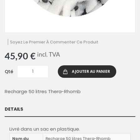
Skip
Soyez Le Premier À Commenter Ce Produit
to
the
incl. TVA
45,90 €
beginning
of
the
Qté
AJOUTER AU PANIER
images
gallery
Recharge 50 litres Thera-Rhomb
DETAILS
Livré dans un sac en plastique.
Nom du
Recharge 50 litres Thera-Rhomb