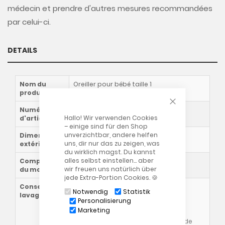
médecin et prendre d'autres mesures recommandées
par celui-ci.
DETAILS
Nom du
Oreiller pour bébé taille 1
produit
CLOSE COOKIE
Numéro
34000000
Hallo! Wir verwenden Cookies
d'article
– einige sind für den Shop
unverzichtbar, andere helfen
Dimensions
21 x 20 x 3 cm
uns, dir nur das zu zeigen, was
extérieures
du wirklich magst. Du kannst
alles selbst einstellen… aber
Composition
96% Polyester / 4% Baumwolle
wir freuen uns natürlich über
du matériau
jede Extra-Portion Cookies. 🍪
Conseils de
Oreiller:
Notwendig
Statistik
lavage
Personalisierung
Marketing
Veuillez également consulter nos
conditions générales
Instructions de