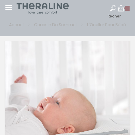
Recher
Accueil
Coussin De Sommeil
L'Oreiller Pour Bébé
Skip
to
the
end
of
the
images
gallery