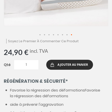
Skip
Soyez Le Premier À Commenter Ce Produit
to
the
incl. TVA
24,90 €
beginning
of
the
Qté
AJOUTER AU PANIER
images
gallery
RÉGÉNÉRATION & SÉCURITÉ*
Favorise la régression des déformationsFavorise
la régression des déformations
aide à prévenir l'aggravation