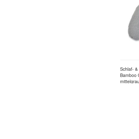
Schlaf- &
Bamboo C
mittelgra