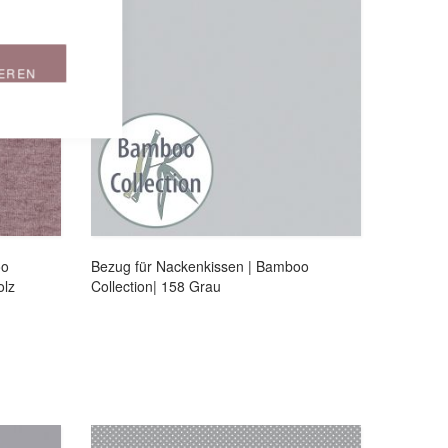
IEREN
oo
Bezug für Nackenkissen | Bamboo
olz
Collection| 158 Grau