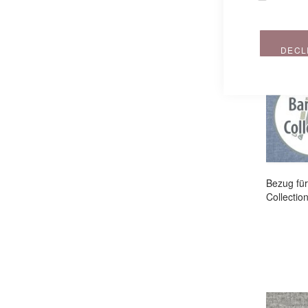
DECL
Bezug fü
Collectio