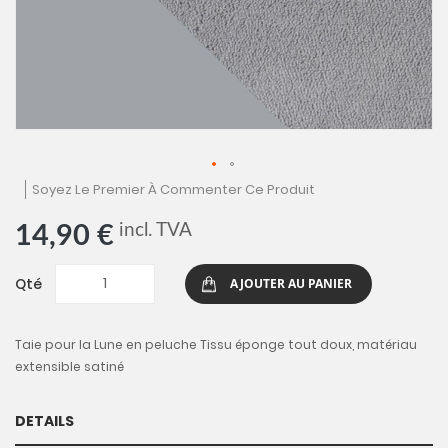
Skip
Soyez Le Premier À Commenter Ce Produit
to
the
incl. TVA
14,90 €
beginning
of
the
Qté
AJOUTER AU PANIER
images
gallery
Taie pour la Lune en peluche Tissu éponge tout doux, matériau
extensible satiné
DETAILS