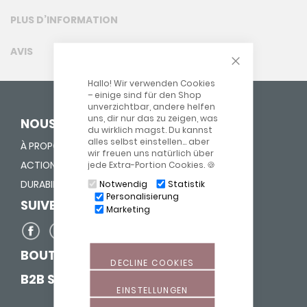
PLUS D’INFORMATION
AVIS
CLOSE COOKIE
Hallo! Wir verwenden Cookies
– einige sind für den Shop
unverzichtbar, andere helfen
uns, dir nur das zu zeigen, was
NOUS DONNONS UNE VIE
du wirklich magst. Du kannst
alles selbst einstellen… aber
À PROPOS DE NOUS
wir freuen uns natürlich über
ACTION "FOURRER NEZ"
jede Extra-Portion Cookies. 🍪
DURABILITÉ
Notwendig
Statistik
Personalisierung
SUIVEZ-NOUS SUR
Marketing
BOUTIQUE POUR SAGES-FEMMES
DECLINE COOKIES
B2B SHOP
EINSTELLUNGEN