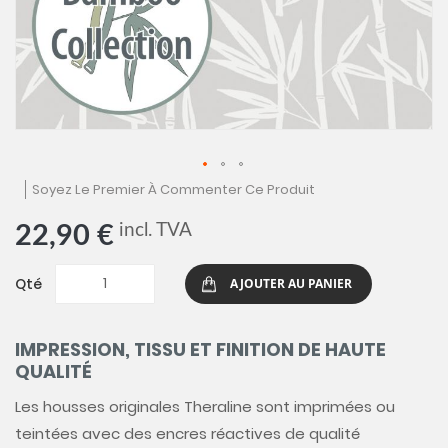
Skip
Soyez Le Premier À Commenter Ce Produit
to
the
incl. TVA
22,90 €
beginning
of
the
Qté
AJOUTER AU PANIER
images
gallery
IMPRESSION, TISSU ET FINITION DE HAUTE
QUALITÉ
Les housses originales Theraline sont imprimées ou
teintées avec des encres réactives de qualité