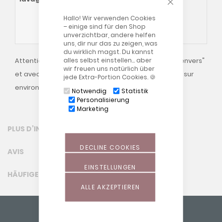
Veuillez également consulter nos
Hallo! Wir verwenden Cookies
conditions générales
Conseils de
– einige sind für den Shop
lavage
!
unverzichtbar, andere helfen
uns, dir nur das zu zeigen, was
du wirklich magst. Du kannst
alles selbst einstellen… aber
Attention : veuillez toujours laver les housses sur "l'envers"
wir freuen uns natürlich über
et avec la fermeture éclair fermée (laisser ouverte sur
jede Extra-Portion Cookies. 🍪
environ 10 cm) !
Notwendig
Statistik
Personalisierung
Marketing
PLUS D’INFORMATION
DECLINE COOKIES
AVIS
EINSTELLUNGEN
HÄUFIGE FRAGEN (FAQ)
ALLE AKZEPTIEREN