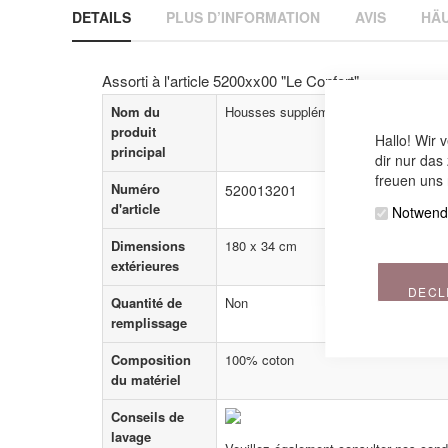
DETAILS
PLUS D’INFORMATION
AVIS
HÄU
beginning
of
the
images
Assorti à l'article 5200xx00 "Le Confort"
gallery
Nom du
Housses supplémentaires
produit
Hallo! Wir 
principal
dir nur das
freuen uns 
Numéro
520013201
d'article
Notwend
Dimensions
180 x 34 cm
extérieures
DECL
Quantité de
Non
remplissage
Composition
100% coton
du matériel
Conseils de
lavage