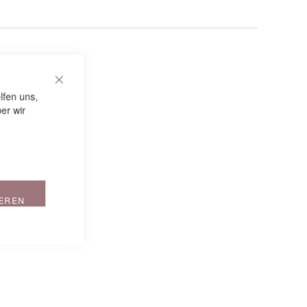
CLOSE COOKIE BAR
lfen uns,
er wir
IEREN