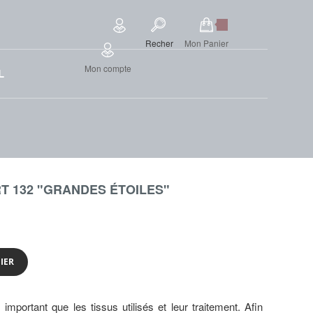
Recher
Mon Panier
Mon compte
L
T 132 "GRANDES ÉTOILES"
IER
lus important que les tissus utilisés et leur traitement. Afin