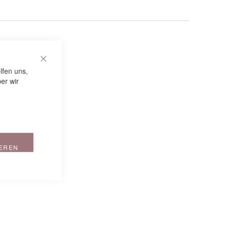
CLOSE COOKIE BAR
lfen uns,
er wir
IEREN