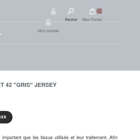
Recher
Mon Panier
Mon compte
L
 42 "GRIS" JERSEY
IER
lus important que les tissus utilisés et leur traitement. Afin