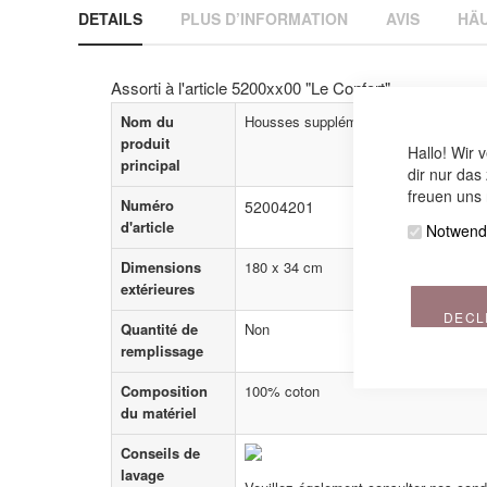
DETAILS
PLUS D’INFORMATION
AVIS
HÄU
beginning
of
the
images
Assorti à l'article 5200xx00 "Le Confort"
gallery
Nom du
Housses supplémentaires
produit
Hallo! Wir 
principal
dir nur das
freuen uns 
Numéro
52004201
d'article
Notwend
Dimensions
180 x 34 cm
extérieures
DECL
Quantité de
Non
remplissage
Composition
100% coton
du matériel
Conseils de
lavage