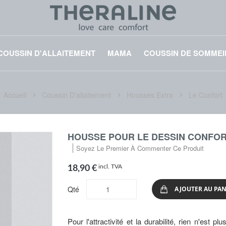
COUSSIN D'ALLAITEMENT
MAMA
COUSSIN DE SOMMEI
Accueil
Coussin D'allaitement
Housses Extra
Le Confort
HOUSSE POUR LE DESSIN CONFORT
Soyez Le Premier À Commenter Ce Produit
incl. TVA
18,90 €
Qté
AJOUTER AU PAN
Pour l'attractivité et la durabilité, rien n'est p