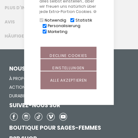
alles selbst einstellen… aber
wir freuen uns natürlich über
PLUS D’INFORMATION
jede Extra-Portion Cookies. 🍪
Notwendig
Statistik
AVIS
Personalisierung
Marketing
HÄUFIGE FRAGEN (FAQ)
DECLINE COOKIES
NOUS DONNONS UNE VIE
EINSTELLUNGEN
À PROPOS DE NOUS
ALLE AKZEPTIEREN
ACTION "FOURRER NEZ"
DURABILITÉ
SUIVEZ-NOUS SUR
BOUTIQUE POUR SAGES-FEMMES