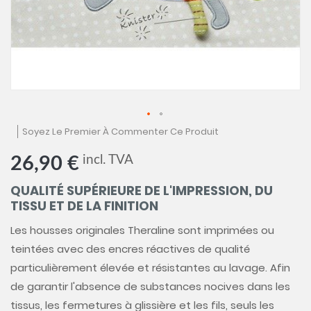
Skip
Soyez Le Premier À Commenter Ce Produit
to
the
incl. TVA
26,90 €
beginning
of
QUALITÉ SUPÉRIEURE DE L'IMPRESSION, DU
the
images
TISSU ET DE LA FINITION
gallery
Les housses originales Theraline sont imprimées ou
teintées avec des encres réactives de qualité
particulièrement élevée et résistantes au lavage. Afin
de garantir l'absence de substances nocives dans les
tissus, les fermetures à glissière et les fils, seuls les