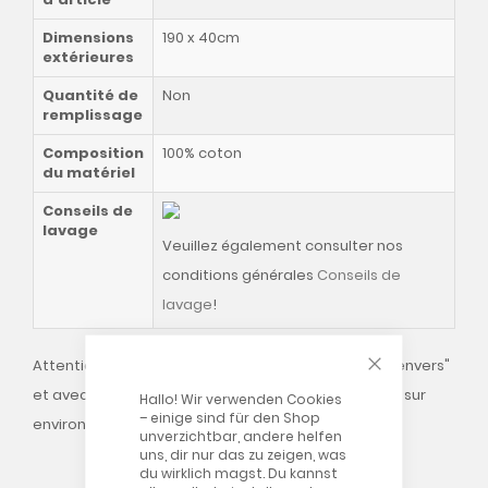
Dimensions
190 x 40cm
extérieures
Quantité de
Non
remplissage
Composition
100% coton
du matériel
Conseils de
lavage
Veuillez également consulter nos
conditions générales
Conseils de
lavage
!
CLOSE COOKIE
Attention : veuillez toujours laver les housses sur "l'envers"
et avec la fermeture éclair fermée (laisser ouverte sur
Hallo! Wir verwenden Cookies
– einige sind für den Shop
environ 10 cm) !
unverzichtbar, andere helfen
uns, dir nur das zu zeigen, was
du wirklich magst. Du kannst