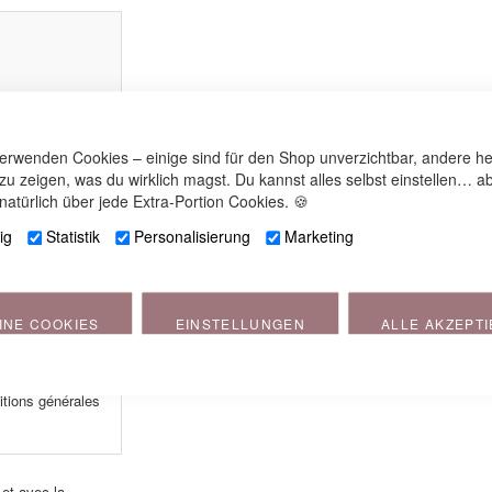
verwenden Cookies – einige sind für den Shop unverzichtbar, andere he
 zu zeigen, was du wirklich magst. Du kannst alles selbst einstellen… ab
natürlich über jede Extra-Portion Cookies. 🍪
ig
Statistik
Personalisierung
Marketing
INE COOKIES
EINSTELLUNGEN
ALLE AKZEPT
itions générales
 et avec la