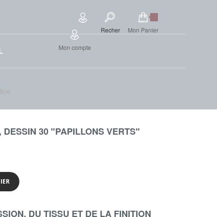
Recher
Mon Panier
Mon compte
L
line
, DESSIN 30 "PAPILLONS VERTS"
IER
ION, DU TISSU ET DE LA FINITION