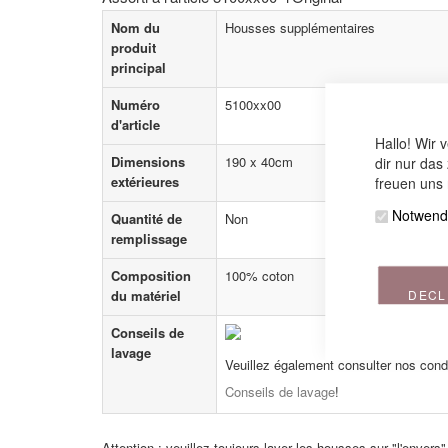
gallery
Nom du
Housses supplémentaires
produit
principal
Numéro
5100xx00
d'article
Hallo! Wir 
Dimensions
190 x 40cm
dir nur das
extérieures
freuen uns 
Notwend
Quantité de
Non
remplissage
Composition
100% coton
du matériel
DECL
Conseils de
lavage
Veuillez également consulter nos cond
Conseils de lavage
!
Attention : veuillez toujours laver les housses sur "l'envers"