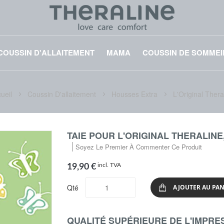
COUSSIN D'ALLAITEMENT
MAMA
COUSSIN DE SOMMEI
ueil
Coussin D'allaitement
Housses Extra
L'Original Thera
TAIE POUR L'ORIGINAL THERALINE
Soyez Le Premier À Commenter Ce Produit
incl. TVA
19,90 €
Qté
AJOUTER AU PAN
QUALITÉ SUPÉRIEURE DE L'IMPRESS