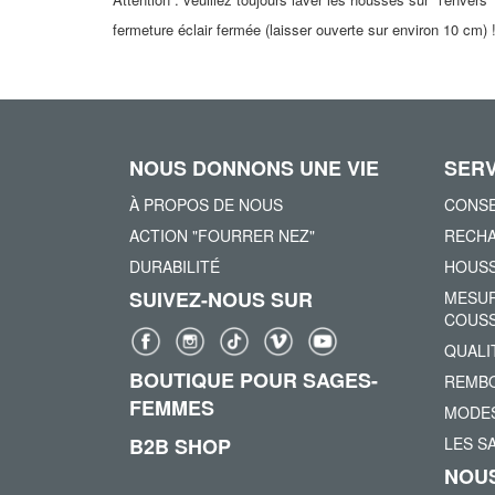
fermeture éclair fermée (laisser ouverte sur environ 10 cm) 
NOUS DONNONS UNE VIE
SERV
À PROPOS DE NOUS
CONSE
ACTION "FOURRER NEZ"
RECHA
DURABILITÉ
HOUSS
SUIVEZ-NOUS SUR
MESUR
COUSS
QUALI
BOUTIQUE POUR SAGES-
REMBO
FEMMES
MODES
B2B SHOP
LES S
NOUS