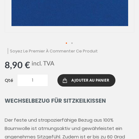
Skip
Soyez Le Premier À Commenter Ce Produit
to
the
incl. TVA
8,90 €
beginning
of
the
Qté
AJOUTER AU PANIER
images
gallery
WECHSELBEZUG FÜR SITZKEILKISSEN
Der feste und strapazierfähige Bezug aus 100%
Baumwolle ist atmungsaktiv und gewährleistet ein
angenehmes Sitzgefühl. Zudem ist er bis zu 60 Grad