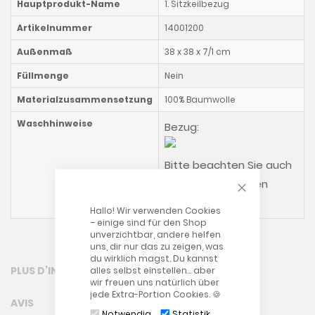
Hauptprodukt-Name
1.
Sitzkeilbezug
Artikelnummer
14001200
Außenmaß
38 x 38 x 7/1 cm
Füllmenge
Nein
Materialzusammensetzung
100% Baumwolle
Waschhinweise
Bezug:
Bitte beachten Sie auch
CLOSE COOKIE
unsere allgemeinen
Waschhinweise
!
Hallo! Wir verwenden Cookies
– einige sind für den Shop
unverzichtbar, andere helfen
uns, dir nur das zu zeigen, was
du wirklich magst. Du kannst
PLUS D’INFORMATION
alles selbst einstellen… aber
wir freuen uns natürlich über
jede Extra-Portion Cookies. 🍪
AVIS
Notwendig
Statistik