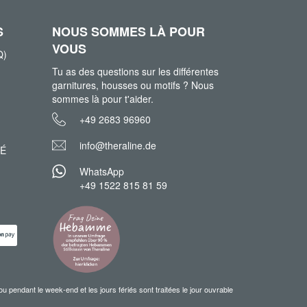
S
NOUS SOMMES LÀ POUR
VOUS
Q)
Tu as des questions sur les différentes
garnitures, housses ou motifs ? Nous
sommes là pour t'aider.
+49 2683 96960
info@theraline.de
TÉ
WhatsApp
+49 1522 815 81 59
ndant le week-end et les jours fériés sont traitées le jour ouvrable