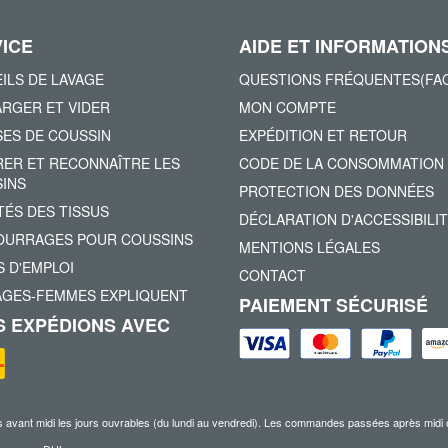
ICE
AIDE ET INFORMATION
ILS DE LAVAGE
QUESTIONS FRÉQUENTES(FA
RGER ET VIDER
MON COMPTE
ES DE COUSSIN
EXPÉDITION ET RETOUR
ER ET RECONNAÎTRE LES
CODE DE LA CONSOMMATION
INS
PROTECTION DES DONNÉES
TÉS DES TISSUS
DÉCLARATION D'ACCESSIBILI
URRAGES POUR COUSSINS
MENTIONS LÉGALES
 D'EMPLOI
CONTACT
AGES-FEMMES EXPLIQUENT
PAIEMENT SÉCURISÉ
 EXPÉDIONS AVEC
nt midi les jours ouvrables (du lundi au vendredi). Les commandes passées après midi ou pe