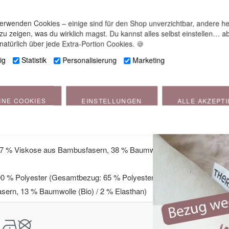
sich noch einfacher bewegen.
verwenden Cookies – einige sind für den Shop unverzichtbar, andere he
 zu zeigen, was du wirklich magst. Du kannst alles selbst einstellen… ab
FIGE FRAGEN (FAQ)
natürlich über jede Extra-Portion Cookies. 🍪
ig
Statistik
Personalisierung
Marketing
ug - Schlafen wie auf Wolke 7
INE COOKIES
EINSTELLUNGEN
ALLE AKZEPT
cm
57 % Viskose aus Bambusfasern, 38 % Baumwolle (Bio), 5 %
00 % Polyester (Gesamtbezug: 65 % Polyester, 20 % Viskose
ern, 13 % Baumwolle (Bio) / 2 % Elasthan)