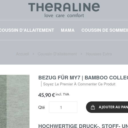
COUSSIN D'ALLAITEMENT
MAMA
COUSSIN DE SOMMEI
Accueil
Coussin D'allaitement
Housses Extra
BEZUG FÜR MY7 | BAMBOO COLLE
Soyez Le Premier À Commenter Ce Produit
incl. TVA
45,90 €
Qté
AJOUTER AU PAN
HOCHWERTIGE DRUCK-, STOFF- U