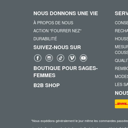
NOUS DONNONS UNE VIE
SERV
À PROPOS DE NOUS
CONSE
ACTION "FOURRER NEZ"
RECHA
DURABILITÉ
HOUSS
SUIVEZ-NOUS SUR
MESUR
COUSS
QUALI
BOUTIQUE POUR SAGES-
REMBO
FEMMES
MODES
B2B SHOP
LES S
NOUS
*Nous expédions généralement le jour même les commandes passées ava