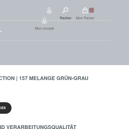
Recher
Mon Panier
Mon compte
L
CTION | 157 MELANGE GRÜN-GRAU
IER
ND VERARBEITUNGSQUALITÄT