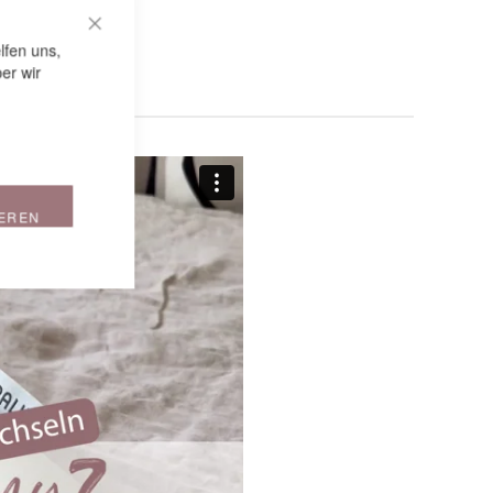
CLOSE COOKIE BAR
lfen uns,
er wir
IEREN