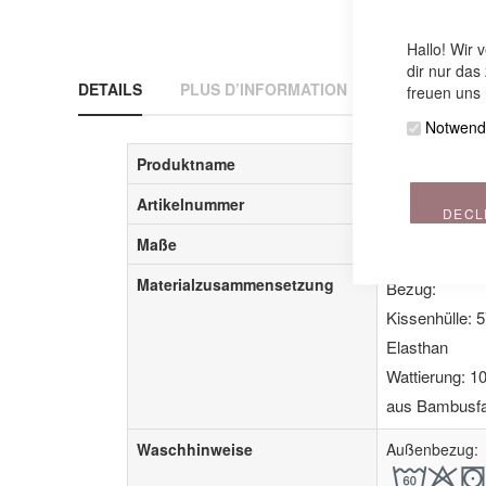
Hallo! Wir 
dir nur das
DETAILS
PLUS D’INFORMATION
AVIS
HÄU
freuen uns 
Notwend
Produktname
my7 Ersatzbez
Artikelnummer
6401xxx0x
DECL
Maße
ca. 150 x 80 
Materialzusammensetzung
Bezug:
Kissenhülle: 
Elasthan ­
Wattierung: 1
aus Bambusfas
Waschhinweise
Außenbezug: