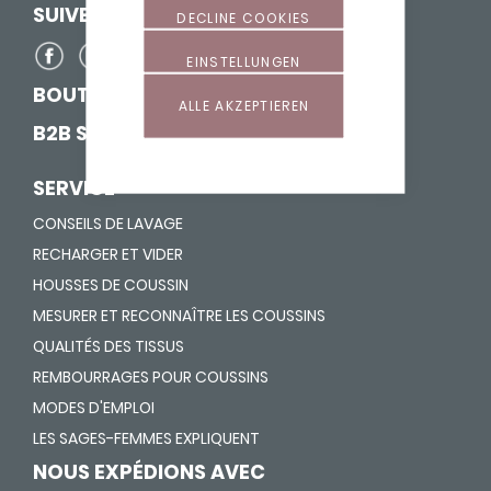
SUIVEZ-NOUS SUR
DECLINE COOKIES
EINSTELLUNGEN
BOUTIQUE POUR SAGES-FEMMES
ALLE AKZEPTIEREN
B2B SHOP
SERVICE
CONSEILS DE LAVAGE
RECHARGER ET VIDER
HOUSSES DE COUSSIN
MESURER ET RECONNAÎTRE LES COUSSINS
QUALITÉS DES TISSUS
REMBOURRAGES POUR COUSSINS
MODES D'EMPLOI
LES SAGES-FEMMES EXPLIQUENT
NOUS EXPÉDIONS AVEC