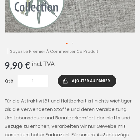
Skip
Soyez Le Premier À Commenter Ce Produit
to
the
incl. TVA
9,90 €
beginning
of
the
Qté
AJOUTER AU PANIER
images
gallery
Für die Attraktivität und Haltbarkeit ist nichts wichtiger
als die verwendeten Stoffe und deren Verarbeitung.
Um Lebensdauer und Benutzerkomfort der Inletts und
Bezüge zu erhöhen, verarbeiten wir nur Gewebe mit
besonders hoher Fadenzahl. Für unsere Außenbezüge