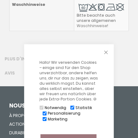
Waschhinweise
Bitte beachte auch
unsere allgemeinen
Waschhinweise
!
CLOSE COOKIE
PLUS D’INFORMATION
Hallo! Wir verwenden Cookies
– einige sind für den Shop
AVIS
unverzichtbar, andere helfen
uns, dir nur das zu zeigen, was
du wirklich magst. Du kannst
alles selbst einstellen… aber
wir freuen uns natürlich über
jede Extra-Portion Cookies. 🍪
NOUS DONNONS UNE VIE
Notwendig
Statistik
Personalisierung
À PROPOS DE NOUS
Marketing
ACTION "FOURRER NEZ"
DURABILITÉ