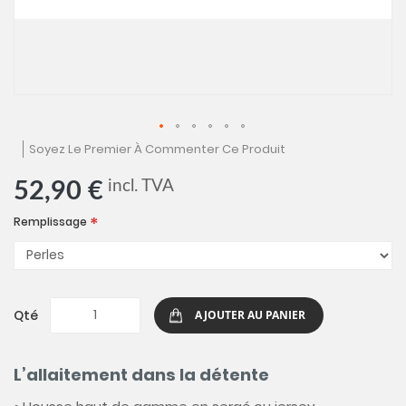
Skip
Soyez Le Premier À Commenter Ce Produit
to
the
incl. TVA
52,90 €
beginning
of
Remplissage
the
images
gallery
Qté
AJOUTER AU PANIER
L’allaitement dans la détente