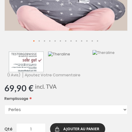
Skip
to
the
begin
of
1
Avis
Ajoutez Votre Commentaire
the
image
incl. TVA
69,90 €
galler
Remplissage
Qté
AJOUTER AU PANIER