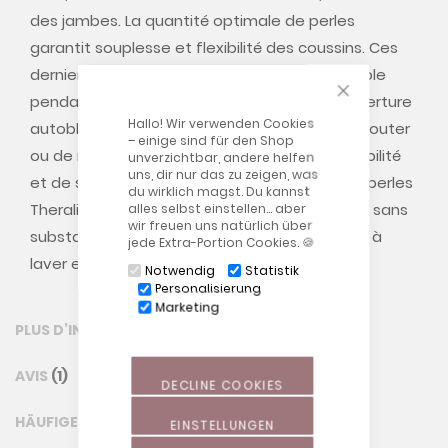
des jambes. La quantité optimale de perles
garantit souplesse et flexibilité des coussins. Ces
derniers offrent par ailleurs un soutien agréable
CLOSE COOKIE
pendant le sommeil et l’allaitement. Une ouverture
Hallo! Wir verwenden Cookies
autobloquante de l’intérieur vous permet d’ajouter
– einige sind für den Shop
ou de retirer des perles selon le degré de stabilité
unverzichtbar, andere helfen
uns, dir nur das zu zeigen, was
et de souplesse souhaité. Naturellement, les perles
du wirklich magst. Du kannst
Theraline sont hypoallergéniques, inodores et sans
alles selbst einstellen… aber
wir freuen uns natürlich über
substance nocive. Elles passent à la machine à
jede Extra-Portion Cookies. 🍪
laver et au sèche-linge.
Notwendig
Statistik
Personalisierung
Marketing
PLUS D’INFORMATION
AVIS
1
DECLINE COOKIES
HÄUFIGE FRAGEN (FAQ)
EINSTELLUNGEN