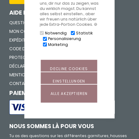
uns, dir nur das zu zeigen, was
du wirklich magst. Du kannst
AIDE ET INFORMATIONS
alles selbst einstellen… aber
wir freuen uns natürlich über
QUESTIONS FRÉQUENTES(FAQ)
jede Extra-Portion Cookies. 🍪
MON COMPTE
Notwendig
Statistik
Personalisierung
EXPÉDITION ET RETOUR
Marketing
CODE DE LA CONSOMMATION
PROTECTION DES DONNÉES
DÉCLARATION D'ACCESSIBILITÉ
DECLINE COOKIES
MENTIONS LÉGALES
EINSTELLUNGEN
CONTACT
PAIEMENT SÉCURISÉ
ALLE AKZEPTIEREN
NOUS SOMMES LÀ POUR VOUS
Tu as des questions sur les différentes garnitures, housses