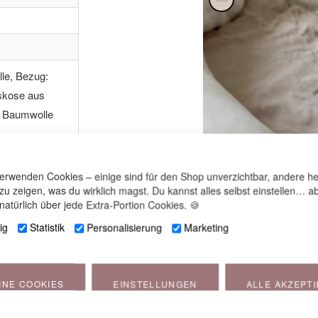
le, Bezug:
iskose aus
 Baumwolle
lyester
Polyester, 20
verwenden Cookies – einige sind für den Shop unverzichtbar, andere he
usfasern, 13 %
 zu zeigen, was du wirklich magst. Du kannst alles selbst einstellen… ab
natürlich über jede Extra-Portion Cookies. 🍪
% Elasthan)
ig
Statistik
Personalisierung
Marketing
INE COOKIES
EINSTELLUNGEN
ALLE AKZEPT
nsere