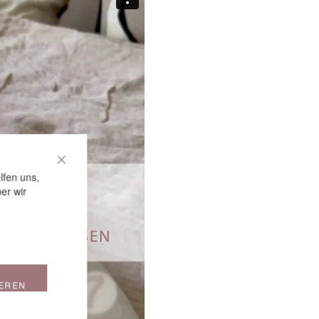
CLOSE COOKIE BAR
lfen uns,
er wir
IEREN