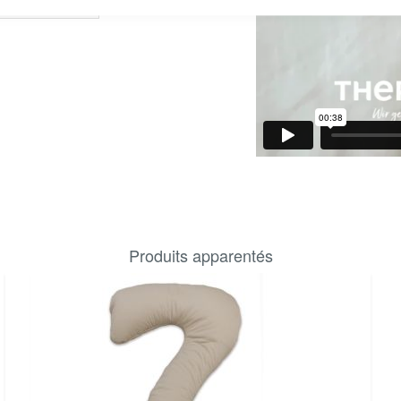
nweise
!
Produits apparentés