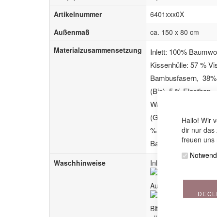
Artikelnummer
6401xxx0X
Außenmaß
ca. 150 x 80 cm
Materialzusammensetzung
Inlett: 100% Baumwol
Kissenhülle: 57 % V
Bambusfasern, 38%
(Bio), 5 % Elasthan ­
Wattierung: 100 % Po
(Gesamtbezug: 65 % 
Hallo! Wir 
% Viskose aus Bamb
dir nur das
freuen uns 
Baumwolle (Bio) / 2 
Notwend
Waschhinweise
Inlett:
Außenbezug:
DECL
Bitte beachte auch u