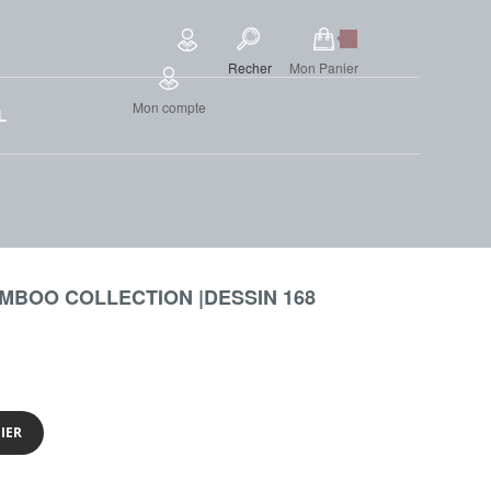
Recher
Mon Panier
Mon compte
L
MBOO COLLECTION |DESSIN 168
IER