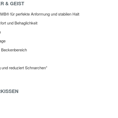
R & GEIST
MB® für perfekte Anformung und stabilen Halt
ort und Behaglichkeit
n
lage
nd Beckenbereich
ng und reduziert Schnarchen*
RKISSEN