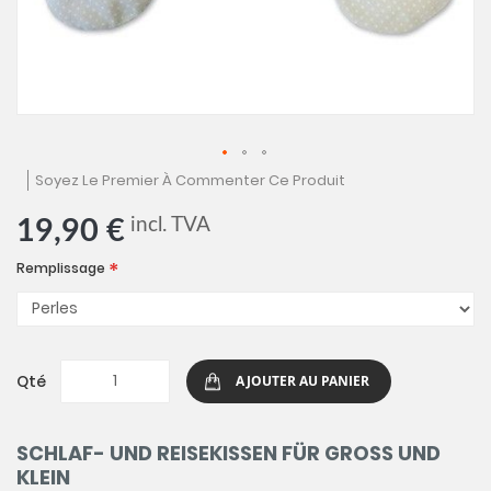
Skip
Soyez Le Premier À Commenter Ce Produit
to
the
incl. TVA
19,90 €
beginning
of
Remplissage
the
images
gallery
Qté
AJOUTER AU PANIER
SCHLAF- UND REISEKISSEN FÜR GROSS UND
KLEIN