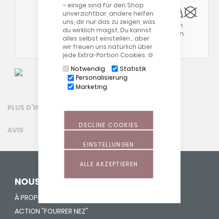
– einige sind für den Shop
unverzichtbar, andere helfen
uns, dir nur das zu zeigen, was
Bitte beachte auch
du wirklich magst. Du kannst
unsere allgemeinen
alles selbst einstellen… aber
Waschhinweise
!
wir freuen uns natürlich über
jede Extra-Portion Cookies. 🍪
Notwendig
Statistik
Personalisierung
Marketing
PLUS D’INFORMATION
DECLINE COOKIES
AVIS
EINSTELLUNGEN
ALLE AKZEPTIEREN
NOUS DONNONS UNE VIE
À PROPOS DE NOUS
ACTION "FOURRER NEZ"