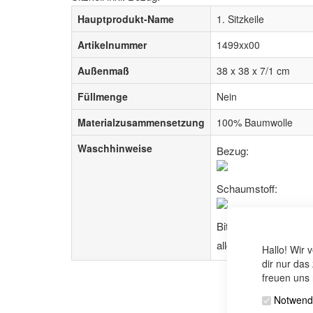
Hauptprodukt-Name
1. Sitzkeile
Artikelnummer
1499xx00
Außenmaß
38 x 38 x 7/1 cm
Füllmenge
Nein
Materialzusammensetzung
100% Baumwolle
Waschhinweise
Bezug:
Schaumstoff:
Bitte beachte auch u
allgemeinen
Waschhi
Hallo! Wir 
dir nur das
freuen uns 
Notwend