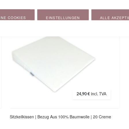
Produits apparentés
INE COOKIES
EINSTELLUNGEN
ALLE AKZEPT
24,90 €
incl. TVA
Sitzkeilkissen | Bezug Aus 100% Baumwolle | 20 Creme