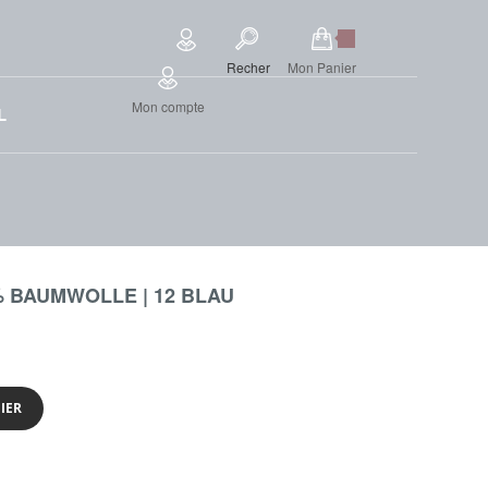
Recher
Mon Panier
Mon compte
L
% BAUMWOLLE | 12 BLAU
IER