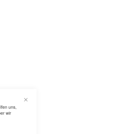
CLOSE COOKIE BAR
lfen uns,
er wir