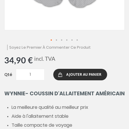
Skip
Soyez Le Premier À Commenter Ce Produit
to
the
incl. TVA
34,90 €
beginning
of
the
Qté
AJOUTER AU PANIER
images
gallery
WYNNIE- COUSSIN D'ALLAITEMENT AMÉRICAIN
La meilleure qualité au meilleur prix
Aide à l'allaitement stable
Taille compacte de voyage