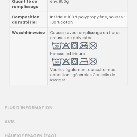
Quantité de
env. 950g
remplissage
Composition
Intérieur: 100 % polypropylène, housse :
du matériel
100 % coton
Waschhinweise
Coussin avec remplissage en fibres
creuses de polyester:
Housse extérieure:
Veuillez également consulter nos
conditions générales
Conseils de
lavag
e
!
PLUS D’INFORMATION
AVIS
HÄUFIGE FRAGEN (FAQ)