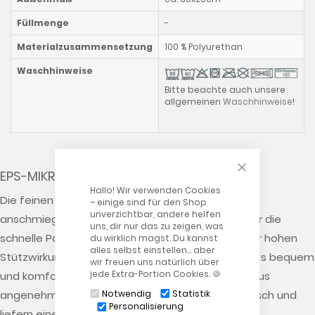
Füllmenge
-
Materialzusammensetzung
100 % Polyurethan
Waschhinweise
Bitte beachte auch unsere
allgemeinen
Waschhinweise
!
CLOSE COOKIE
EPS-MIKROPERLEN
Hallo! Wir verwenden Cookies
Die feinen Original Perlen (Ø 0,5 - 1,50 mm) sind
– einige sind für den Shop
unverzichtbar, andere helfen
anschmiegsam wie Sand und eignen sich ideal für die
uns, dir nur das zu zeigen, was
schnelle Positionierung und Freilagerung. Trotz der hohen
du wirklich magst. Du kannst
alles selbst einstellen… aber
Stützwirkung sind Lagerungskissen mit Perlen stets bequem
wir freuen uns natürlich über
jede Extra-Portion Cookies. 🍪
und komfortabel. Unsere Perlen sind darüber hinaus
angenehm leicht, nahezu geräuschlos, antiallergisch und
Notwendig
Statistik
Personalisierung
liefern einen ausgezeichneten Wärme- und