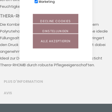
Marketing
Feuchtigkeitstransport.
THERA-RHOMB®
DECLINE COOKIES
Die Kombination aus rhombenförmig geschnittenem
Polyrutehanschaum mit EPPKügelchen schafft eine ideale
EINSTELLUNGEN
Füllungsalternative. Eine hohe Punktelastizität verringert
ALLE AKZEPTIEREN
den Druck auf die gelagerten Körperstellen und ist dabei
angenehm weich.
Ideal zur Dekubitusprophylaxe. Darüber hinaus besticht
Thera-RHOMB durch robuste Pflegeeigenschaften.
PLUS D’INFORMATION
AVIS