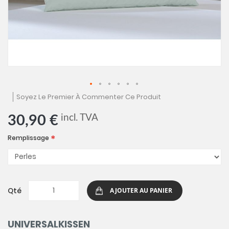
Skip
Soyez Le Premier À Commenter Ce Produit
to
the
incl. TVA
30,90 €
beginning
of
Remplissage
the
images
gallery
Qté
AJOUTER AU PANIER
UNIVERSALKISSEN