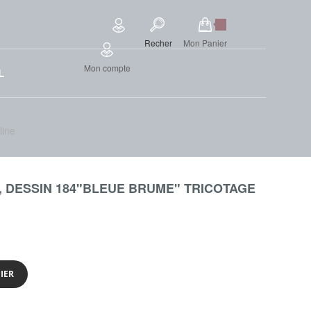
Recher
Mon Panier
Mon compte
L
line
E, DESSIN 184"BLEUE BRUME" TRICOTAGE
IER