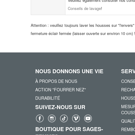
Veuillez également consulter nos cond
Conseils de lavage
!
Attention : veuillez toujours laver les housses sur "l'envers"
fermeture éclair fermée (laisser ouverte sur environ 10 cm) 
NOUS DONNONS UNE VIE
SERV
À PROPOS DE NOUS
CONSE
ACTION "FOURRER NEZ"
RECHA
DURABILITÉ
HOUSS
SUIVEZ-NOUS SUR
MESUR
COUSS
QUALI
BOUTIQUE POUR SAGES-
REMBO