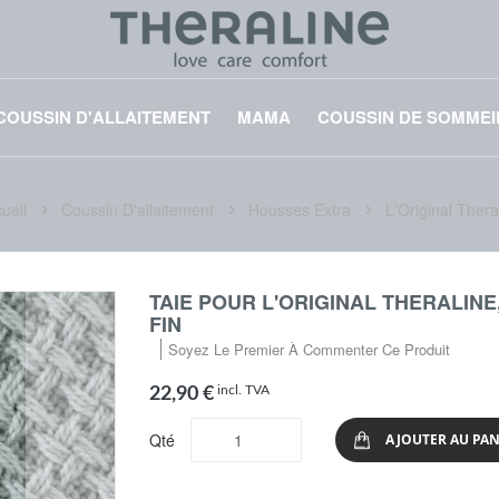
COUSSIN D'ALLAITEMENT
MAMA
COUSSIN DE SOMMEI
ueil
Coussin D'allaitement
Housses Extra
L'Original Thera
TAIE POUR L'ORIGINAL THERALIN
FIN
Soyez Le Premier À Commenter Ce Produit
incl. TVA
22,90 €
Qté
AJOUTER AU PAN