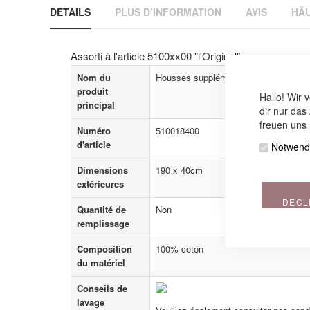
DETAILS
PLUS D’INFORMATION
AVIS
HÄU
beginning
of
the
images
Assorti à l'article 5100xx00 "l'Original"
gallery
Nom du
Housses supplémentaires
produit
Hallo! Wir 
principal
dir nur das
freuen uns 
Numéro
510018400
d'article
Notwend
Dimensions
190 x 40cm
extérieures
DECL
Quantité de
Non
remplissage
Composition
100% coton
du matériel
Conseils de
lavage