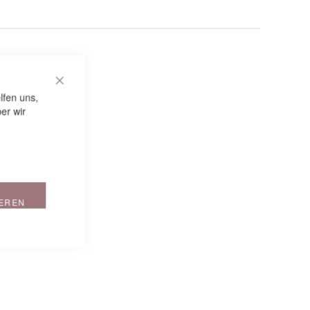
CLOSE COOKIE BAR
lfen uns,
er wir
IEREN