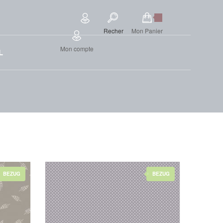
Recher
Mon Panier
Mon compte
L
BEZUG
BEZUG