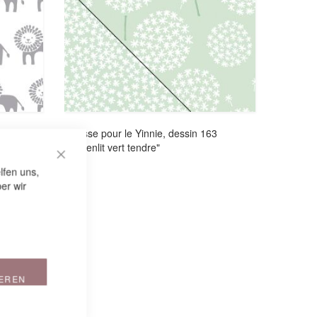
7 "Roi du
Housse pour le Yinnie, dessin 163
"Pissenlit vert tendre"
CLOSE COOKIE BAR
lfen uns,
er wir
IEREN