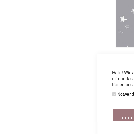
Housse po
étoilé
Hallo! Wir 
dir nur das
freuen uns 
Notwend
DECL