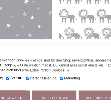
ur le Yinnie, dessin 106 "Ciel
Housse pour le Yinnie, dessin 13
désert"
verwenden Cookies – einige sind für den Shop unverzichtbar, andere he
 zu zeigen, was du wirklich magst. Du kannst alles selbst einstellen… ab
natürlich über jede Extra-Portion Cookies. 🍪
ig
Statistik
Personalisierung
Marketing
BEZUG
INE COOKIES
EINSTELLUNGEN
ALLE AKZEPT