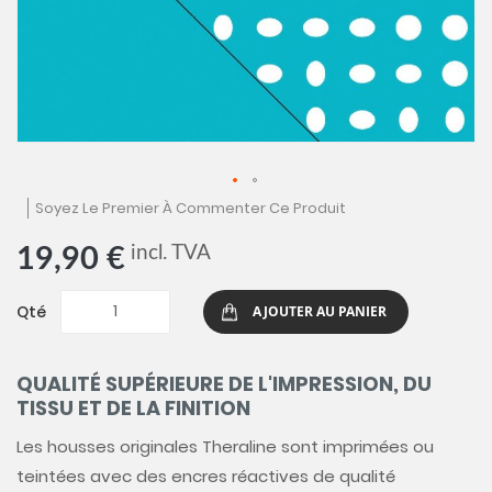
Skip
Soyez Le Premier À Commenter Ce Produit
to
the
incl. TVA
19,90 €
beginning
of
the
Qté
AJOUTER AU PANIER
images
gallery
QUALITÉ SUPÉRIEURE DE L'IMPRESSION, DU
TISSU ET DE LA FINITION
Les housses originales Theraline sont imprimées ou
teintées avec des encres réactives de qualité