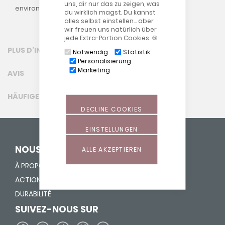
uns, dir nur das zu zeigen, was
environ 10 cm) !
du wirklich magst. Du kannst
alles selbst einstellen… aber
wir freuen uns natürlich über
jede Extra-Portion Cookies. 🍪
PLUS D’INFORMATION
Notwendig
Statistik
Personalisierung
Marketing
AVIS
HÄUFIGE FRAGEN (FAQ)
DECLINE COOKIES
EINSTELLUNGEN
NOUS DONNONS UNE VIE
ALLE AKZEPTIEREN
À PROPOS DE NOUS
ACTION "FOURRER NEZ"
DURABILITÉ
SUIVEZ-NOUS SUR