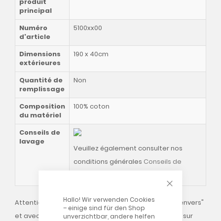
produit
principal
Numéro
5100xx00
d'article
Dimensions
190 x 40cm
extérieures
Quantité de
Non
remplissage
Composition
100% coton
du matériel
Conseils de
lavage
Veuillez également consulter nos
conditions générales
Conseils de
lavage
!
CLOSE COOKIE
Hallo! Wir verwenden Cookies
Attention : veuillez toujours laver les housses sur "l'envers"
– einige sind für den Shop
et avec la fermeture éclair fermée (laisser ouverte sur
unverzichtbar, andere helfen