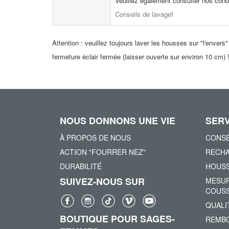
Veuillez également consulter nos cond
Conseils de lavage
!
Attention : veuillez toujours laver les housses sur "l'envers"
fermeture éclair fermée (laisser ouverte sur environ 10 cm) 
NOUS DONNONS UNE VIE
SERV
À PROPOS DE NOUS
CONSE
ACTION "FOURRER NEZ"
RECHA
DURABILITÉ
HOUSS
SUIVEZ-NOUS SUR
MESUR
COUSS
QUALI
BOUTIQUE POUR SAGES-
REMBO