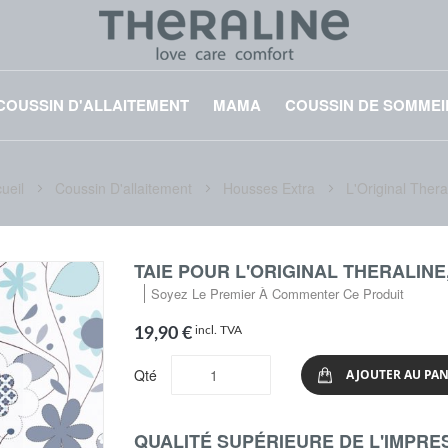
COUSSIN D'ALLAITEMENT
MAMA
COUSSIN DE SOMMEI
ueil
Coussin D'allaitement
Housses Extra
L'Original Thera
TAIE POUR L'ORIGINAL THERALINE
Soyez Le Premier À Commenter Ce Produit
incl. TVA
19,90 €
Qté
AJOUTER AU PAN
QUALITÉ SUPÉRIEURE DE L'IMPRESS