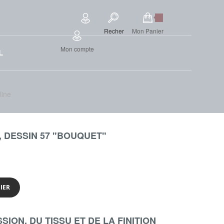
Recher
Mon Panier
Mon compte
L
line
, DESSIN 57 "BOUQUET"
IER
ION, DU TISSU ET DE LA FINITION