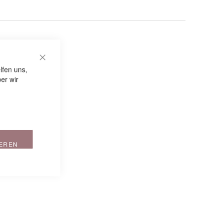
CLOSE COOKIE BAR
lfen uns,
er wir
IEREN