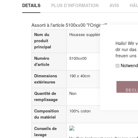
DETAILS
PLUS D’INFORMATION
AVIS
HÄU
beginning
of
the
images
Assorti à l'article 5100xx00 "l'Original"
gallery
Nom du
Housses supplémentaires
produit
Hallo! Wir 
principal
dir nur das
freuen uns 
Numéro
5100xx00
d'article
Notwend
Dimensions
190 x 40cm
extérieures
DECL
Quantité de
Non
remplissage
Composition
100% coton
du matériel
Conseils de
lavage