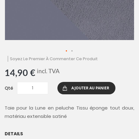
Skip
Soyez Le Premier À Commenter Ce Produit
to
the
incl. TVA
14,90 €
beginning
of
the
Qté
AJOUTER AU PANIER
images
gallery
Taie pour la Lune en peluche Tissu éponge tout doux,
matériau extensible satiné
DETAILS