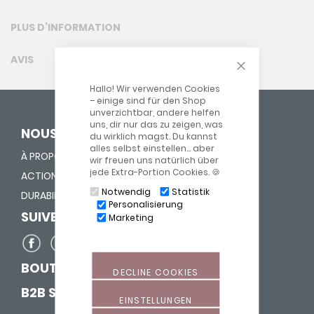
PLUS D’INFORMATION
AVIS
CLOSE COOKIE
Hallo! Wir verwenden Cookies
– einige sind für den Shop
unverzichtbar, andere helfen
uns, dir nur das zu zeigen, was
NOUS DONNONS UNE VIE
du wirklich magst. Du kannst
alles selbst einstellen… aber
À PROPOS DE NOUS
wir freuen uns natürlich über
jede Extra-Portion Cookies. 🍪
ACTION "FOURRER NEZ"
Notwendig
Statistik
DURABILITÉ
Personalisierung
SUIVEZ-NOUS SUR
Marketing
BOUTIQUE POUR SAGES-FEMMES
DECLINE COOKIES
B2B SHOP
EINSTELLUNGEN