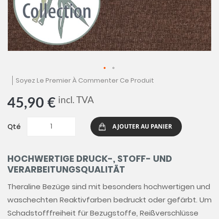
Skip
Soyez Le Premier À Commenter Ce Produit
to
the
incl. TVA
45,90 €
beginning
of
the
Qté
AJOUTER AU PANIER
images
gallery
HOCHWERTIGE DRUCK-, STOFF- UND
VERARBEITUNGSQUALITÄT
Theraline Bezüge sind mit besonders hochwertigen und
waschechten Reaktivfarben bedruckt oder gefärbt. Um
Schadstofffreiheit für Bezugstoffe, Reißverschlüsse