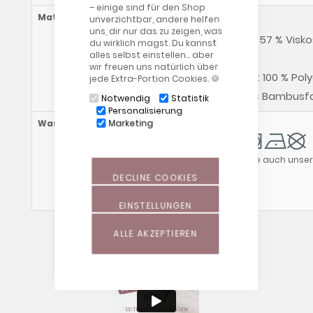
– einige sind für den Shop
Materialzusammensetzung
unverzichtbar, andere helfen
Bezug:
uns, dir nur das zu zeigen, was
Kissenhülle: 57 % Vis
du wirklich magst. Du kannst
alles selbst einstellen… aber
% Elasthan ­
wir freuen uns natürlich über
Wattierung: 100 % Pol
jede Extra-Portion Cookies. 🍪
Viskose aus Bambusfas
Notwendig
Statistik
Personalisierung
Marketing
Waschhinweise
Außenbezug:
Bitte beachte auch unse
DECLINE COOKIES
EINSTELLUNGEN
ALLE AKZEPTIEREN