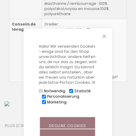
élasthanne / rembourrage : 100%
polystérol,noyau en mousse:100%
polyuréthane
Conseils de
Oreiller:
lavage
CLOSE COOKIE
Housse extérieure:
Hallo! Wir verwenden Cookies
– einige sind für den Shop
Noyau en mousse:
unverzichtbar, andere helfen
uns, dir nur das zu zeigen, was
du wirklich magst. Du kannst
Veuillez également consulter nos
alles selbst einstellen… aber
conseils généraux
conseils de lavage
!
wir freuen uns natürlich über
jede Extra-Portion Cookies. 🍪
Notwendig
Statistik
Personalisierung
Marketing
PLUS D’INFORMATION
DECLINE COOKIES