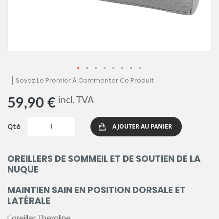
Skip
Soyez Le Premier À Commenter Ce Produit
to
the
incl. TVA
59,90 €
beginning
of
the
Qté
AJOUTER AU PANIER
images
gallery
OREILLERS DE SOMMEIL ET DE SOUTIEN DE LA
NUQUE
MAINTIEN SAIN EN POSITION DORSALE ET
LATÉRALE
L'oreiller Theraline