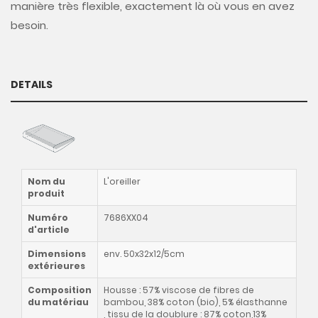
manière très flexible, exactement là où vous en avez
besoin.
DETAILS
Nom du
L'oreiller
produit
Numéro
7686XX04
d'article
Dimensions
env. 50x32x12/5cm
extérieures
Composition
Housse : 57% viscose de fibres de
du matériau
bambou, 38% coton (bio), 5% élasthanne
, tissu de la doublure : 87% coton,13%