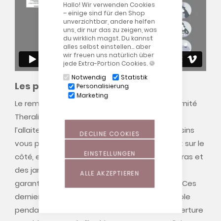
Hallo! Wir verwenden Cookies
– einige sind für den Shop
unverzichtbar, andere helfen
uns, dir nur das zu zeigen, was
du wirklich magst. Du kannst
alles selbst einstellen… aber
wir freuen uns natürlich über
jede Extra-Portion Cookies. 🍪
Notwendig
Statistik
Les perles de la gamme Theraline
Personalisierung
Marketing
Le remplissage unique des coussins de maternité
Theraline assure une relaxation totale lors de
l’allaitement. Pendant la grossesse, nos coussins
DECLINE COOKIES
vous permettent de dormir confortablement sur le
EINSTELLUNGEN
côté, en assurant la stabilité du ventre, des bras et
des jambes. La quantité optimale de perles
ALLE AKZEPTIEREN
garantit souplesse et flexibilité des coussins. Ces
derniers offrent par ailleurs un soutien agréable
pendant le sommeil et l’allaitement. Une ouverture