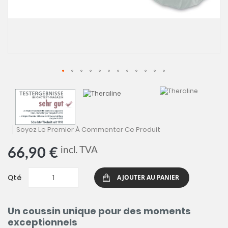
Skip
to
the
begin
of
Soyez Le Premier À Commenter Ce Produit
the
image
incl. TVA
66,90 €
galler
Qté
AJOUTER AU PANIER
Un coussin unique pour des moments
exceptionnels