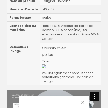
Nom du produit
L'original Theraline
Numéro d'article
5101xx02
Remplissage
perles
57% viscose de fibres de
Composition du
Housse
matériau
bambou,38% coton (bio), 5%
élasthanne
et coussin intérieur 100 %
Cotton
Conseils de
Coussin avec
lavage
perles
Taie:
Veuillez également consulter nos
conditions générales
Conseils de
lavage
!
CLOSE COOKIE