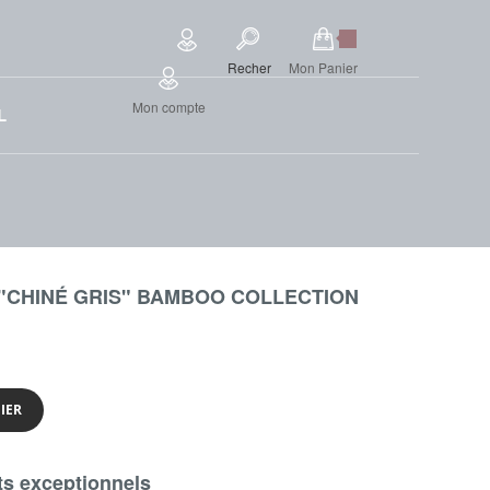
Recher
Mon Panier
Mon compte
L
70 "CHINÉ GRIS" BAMBOO COLLECTION
IER
s exceptionnels