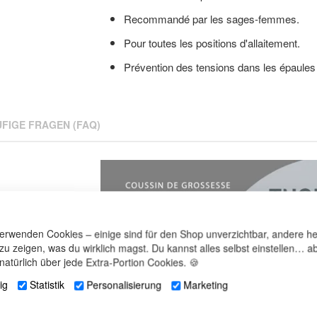
beginning
Recommandé par les sages-femmes.
of
the
Pour toutes les positions d'allaitement.
images
Prévention des tensions dans les épaules 
gallery
FIGE FRAGEN (FAQ)
verwenden Cookies – einige sind für den Shop unverzichtbar, andere he
 zu zeigen, was du wirklich magst. Du kannst alles selbst einstellen… ab
natürlich über jede Extra-Portion Cookies. 🍪
ig
Statistik
Personalisierung
Marketing
s de bambou,38%
oussin intérieur