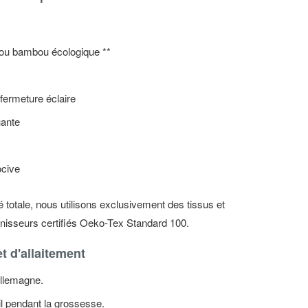
 ou bambou écologique **
 fermeture éclaire
uante
ocive
té totale, nous utilisons exclusivement des tissus et
rnisseurs certifiés Oeko-Tex Standard 100.
t d'allaitement
Allemagne.
l pendant la grossesse.