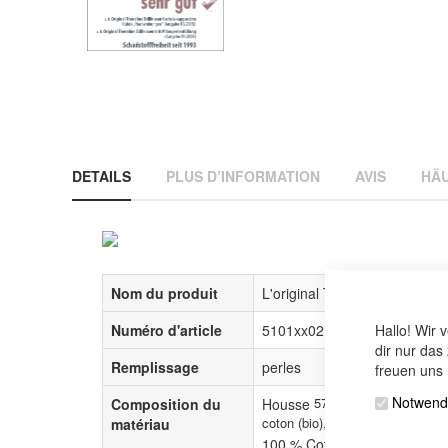
DETAILS
PLUS D’INFORMATION
AVIS
HÄU
Nom du produit
L'original Theraline
Numéro d'article
5101xx02
Hallo! Wir 
dir nur das
Remplissage
perles
freuen uns 
Notwend
57% viscose de fibre
Composition du
Housse
coton (bio), 5% élasthanne
matériau
et c
100 % Cotton