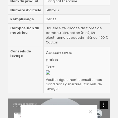
Nom du produit
L'original Theraline
Numéro d'article
5101xx02
Remplissage
perles
57% viscose de fibres de
Composition du
Housse
matériau
bambou,38% coton (bio), 5%
élasthanne
et coussin intérieur 100 %
Cotton
Conseils de
Coussin avec
lavage
perles
Taie:
Veuillez également consulter nos
conditions générales
Conseils de
lavage
!
CLOSE COOKIE