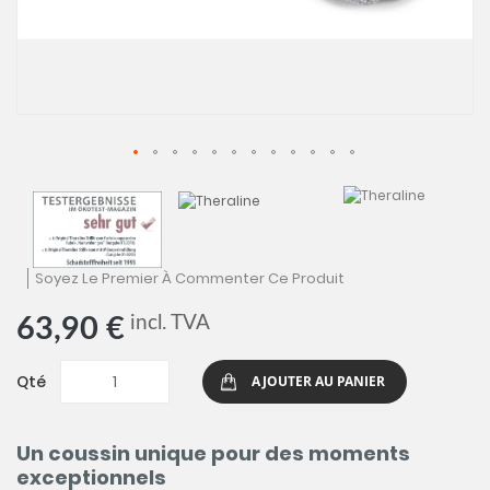
Skip
to
the
begin
of
Soyez Le Premier À Commenter Ce Produit
the
image
incl. TVA
63,90 €
galler
Qté
AJOUTER AU PANIER
Un coussin unique pour des moments
exceptionnels