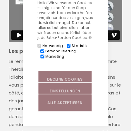
Hallo! Wir verwenden Cookies
– einige sind für den Shop
unverzichtbar, andere helfen
uns, dir nur das zu zeigen, was
du wirklich magst. Du kannst
alles selbst einstellen… aber
wir freuen uns natürlich über
jede Extra-Portion Cookies. 🍪
Notwendig
Statistik
Les perles de la gamme Theraline
Personalisierung
Marketing
Le remplissage unique des coussins de maternité
Theraline assure une relaxation totale lors de
l’allaitement. Pendant la grossesse, nos coussins
DECLINE COOKIES
vous permettent de dormir confortablement sur le
EINSTELLUNGEN
côté, en assurant la stabilité du ventre, des bras et
des jambes. La quantité optimale de perles
ALLE AKZEPTIEREN
garantit souplesse et flexibilité des coussins. Ces
derniers offrent par ailleurs un soutien agréable
pendant le sommeil et l’allaitement. Une ouverture