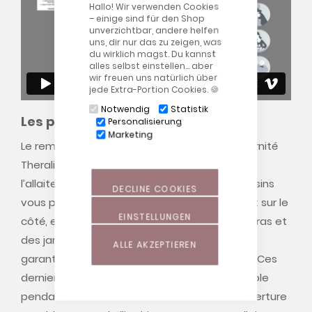
Hallo! Wir verwenden Cookies
– einige sind für den Shop
unverzichtbar, andere helfen
uns, dir nur das zu zeigen, was
du wirklich magst. Du kannst
alles selbst einstellen… aber
wir freuen uns natürlich über
jede Extra-Portion Cookies. 🍪
Notwendig
Statistik
Les perles de la gamme Theraline
Personalisierung
Marketing
Le remplissage unique des coussins de maternité
Theraline assure une relaxation totale lors de
l’allaitement. Pendant la grossesse, nos coussins
DECLINE COOKIES
vous permettent de dormir confortablement sur le
EINSTELLUNGEN
côté, en assurant la stabilité du ventre, des bras et
des jambes. La quantité optimale de perles
ALLE AKZEPTIEREN
garantit souplesse et flexibilité des coussins. Ces
derniers offrent par ailleurs un soutien agréable
pendant le sommeil et l’allaitement. Une ouverture