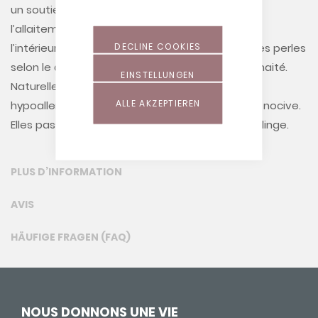
un soutien agréable pendant le sommeil et
l’allaitement. Une ouverture autobloquante de
DECLINE COOKIES
l’intérieur vous permet d’ajouter ou de retirer des perles
selon le degré de stabilité et de souplesse souhaité.
EINSTELLUNGEN
Naturellement, les perles Theraline sont
ALLE AKZEPTIEREN
hypoallergéniques, inodores et sans substance nocive.
Elles passent à la machine à laver et au sèche-linge.
PLUS D’INFORMATION
AVIS
HÄUFIGE FRAGEN (FAQ)
NOUS DONNONS UNE VIE