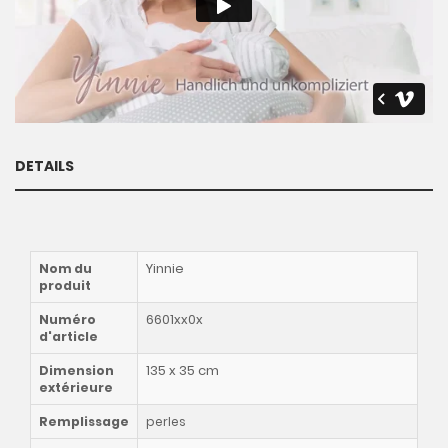
DETAILS
Yinnie
Nom du
produit
6601xx0x
Numéro
d'article
135 x 35 cm
Dimension
extérieure
Remplissage
perles