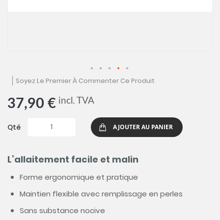
Skip
Soyez Le Premier À Commenter Ce Produit
to
the
incl. TVA
37,90 €
beginning
of
the
Qté
AJOUTER AU PANIER
images
gallery
L’allaitement facile et malin
Forme ergonomique et pratique
Maintien flexible avec remplissage en perles
Sans substance nocive