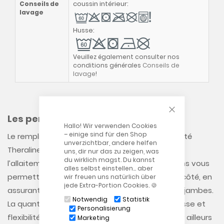
coussin intérieur:
Conseils de
lavage
Husse:
Veuillez également consulter nos
conditions générales
Conseils de
lavage
!
CLOSE COOKIE
Les perles de la gamme Theraline
Hallo! Wir verwenden Cookies
– einige sind für den Shop
Le remplissage unique des coussins de maternité
unverzichtbar, andere helfen
Theraline assure une relaxation totale lors de
uns, dir nur das zu zeigen, was
du wirklich magst. Du kannst
l’allaitement. Pendant la grossesse, nos coussins vous
alles selbst einstellen… aber
permettent de dormir confortablement sur le côté, en
wir freuen uns natürlich über
jede Extra-Portion Cookies. 🍪
assurant la stabilité du ventre, des bras et des jambes.
Notwendig
Statistik
La quantité optimale de perles garantit souplesse et
Personalisierung
flexibilité des coussins. Ces derniers offrent par ailleurs
Marketing