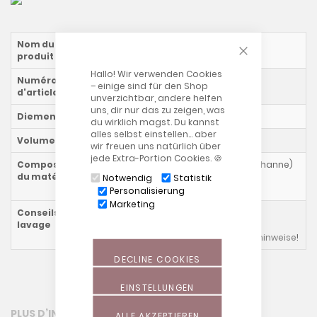
CLOSE COOKIE
Nom du
La Lune en Pluch
produit
Hallo! Wir verwenden Cookies
Numéro
1801xx54
– einige sind für den Shop
d'article
unverzichtbar, andere helfen
uns, dir nur das zu zeigen, was
Diemension
140 x 27 cm
du wirklich magst. Du kannst
alles selbst einstellen… aber
Volume
ca. 18 l
wir freuen uns natürlich über
jede Extra-Portion Cookies. 🍪
Composition
Tissu extensible (90 % nylon, 10 % élasthanne)
du matériau
et tissu éponge (85 % polyester, 15 %
Notwendig
Statistik
polyamide)
Personalisierung
Marketing
Conseils de
lavage
conseils de lavage généraux
Waschhinweise
!
DECLINE COOKIES
EINSTELLUNGEN
PLUS D’INFORMATION
ALLE AKZEPTIEREN