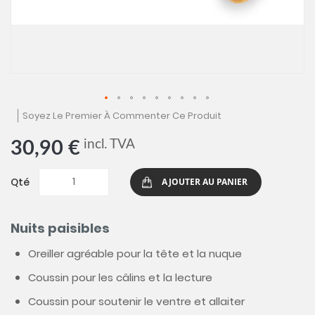
Skip
Soyez Le Premier À Commenter Ce Produit
to
the
incl. TVA
30,90 €
beginning
of
the
Qté
AJOUTER AU PANIER
images
gallery
Nuits paisibles
Oreiller agréable pour la tête et la nuque
Coussin pour les câlins et la lecture
Coussin pour soutenir le ventre et allaiter