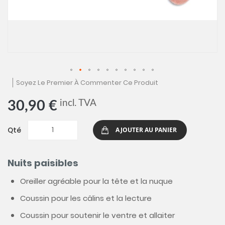
Skip
Soyez Le Premier À Commenter Ce Produit
to
the
incl. TVA
30,90 €
beginning
of
the
Qté
AJOUTER AU PANIER
images
gallery
Nuits paisibles
Oreiller agréable pour la tête et la nuque
Coussin pour les câlins et la lecture
Coussin pour soutenir le ventre et allaiter