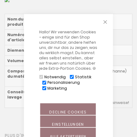
CLOSE COOKIE
Nom du
La Lune en Pluch
produit
Hallo! Wir verwenden Cookies
Numéro
1801xx54
– einige sind für den Shop
d'article
unverzichtbar, andere helfen
uns, dir nur das zu zeigen, was
Diemension
140 x 27 cm
du wirklich magst. Du kannst
alles selbst einstellen… aber
Volume
ca. 18 l
wir freuen uns natürlich über
jede Extra-Portion Cookies. 🍪
Composition
Tissu extensible (90 % nylon, 10 % élasthanne)
du matériau
et tissu éponge (85 % polyester, 15 %
Notwendig
Statistik
polyamide)
Personalisierung
Marketing
Conseils de
lavage
conseils de lavage généraux
Waschhinweise
!
DECLINE COOKIES
EINSTELLUNGEN
PLUS D’INFORMATION
ALLE AKZEPTIEREN